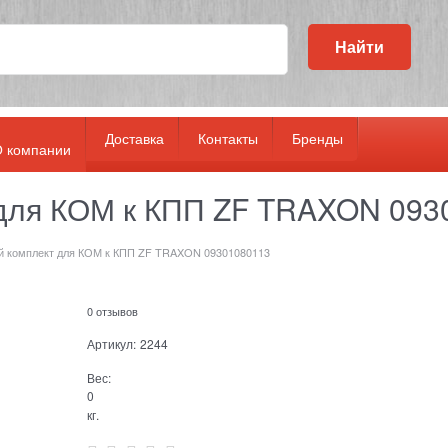
Найти
Доставка
Контакты
Бренды
 компании
 для КОМ к КПП ZF TRAXON 093
й комплект для КОМ к КПП ZF TRAXON 09301080113
0 отзывов
Артикул:
2244
Вес:
0
кг.